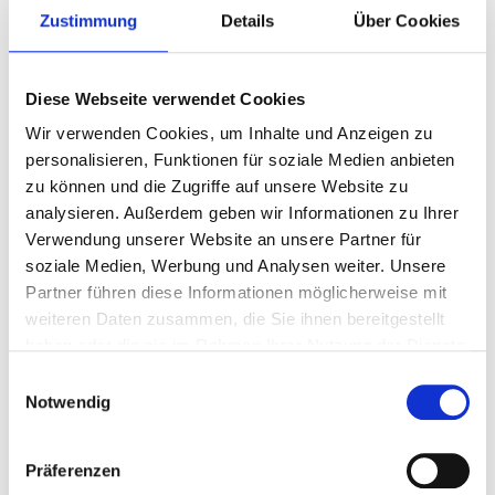
Zustimmung
Details
Über Cookies
Hunde erlaubt
Sauna
Kamin
Diese Webseite verwendet Cookies
Auf Karte anzeigen
Auf die Merkliste
Wir verwenden Cookies, um Inhalte und Anzeigen zu
personalisieren, Funktionen für soziale Medien anbieten
Beschreibung
zu können und die Zugriffe auf unsere Website zu
analysieren. Außerdem geben wir Informationen zu Ihrer
Ausstattung
Verwendung unserer Website an unsere Partner für
soziale Medien, Werbung und Analysen weiter. Unsere
Partner führen diese Informationen möglicherweise mit
Schlafgelegenheiten
weiteren Daten zusammen, die Sie ihnen bereitgestellt
haben oder die sie im Rahmen Ihrer Nutzung der Dienste
gesammelt haben.
Einwilligungsauswahl
Notwendig
Vorteile dieser Buchung
Bestpreisgarantie
Präferenzen
Persönliche Ansprechpartner per Mail und
Telefon