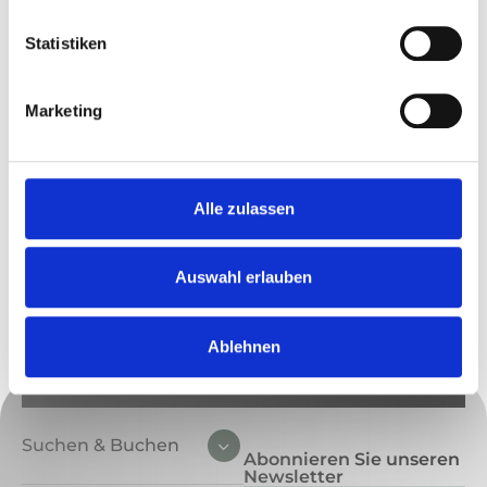
Flexible Anreise an jedem Wochentag
möglich
Statistiken
Sofortige Buchungsbestätigung
Marketing
Fragen und
Alle zulassen
Whatsapp
Wünsche?
Tel. +49 - 151 22
Auswahl erlauben
81 27 29
E-Mail
Ablehnen
schreiben
Suchen & Buchen
Abonnieren Sie unseren
Newsletter