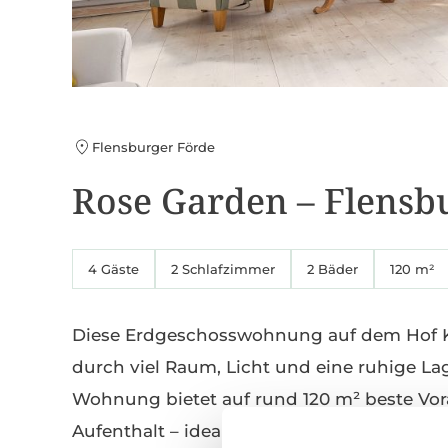
Flensburger Förde
Rose Garden – Flensb
4 Gäste
2 Schlafzimmer
2 Bäder
120 m²
Diese Erdgeschosswohnung auf dem Hof Ki
durch viel Raum, Licht und eine ruhige L
Wohnung bietet auf rund 120 m² beste Vo
Aufenthalt – ideal für Familien, Paare mit