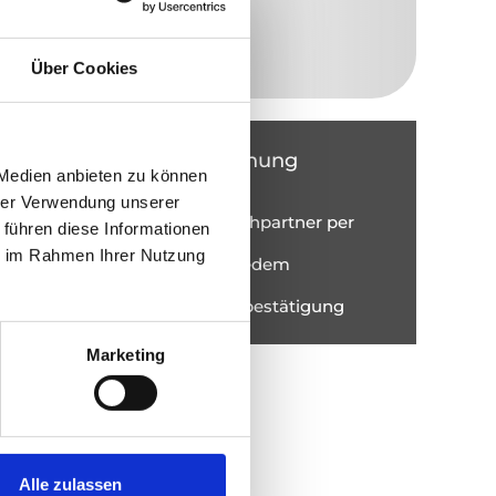
Über Cookies
Vorteile dieser Buchung
 Medien anbieten zu können
Bestpreisgarantie
hrer Verwendung unserer
Persönliche Ansprechpartner per
 führen diese Informationen
Mail und Telefon
ie im Rahmen Ihrer Nutzung
Flexible Anreise an jedem
Wochentag möglich
Sofortige Buchungsbestätigung
Marketing
Alle zulassen