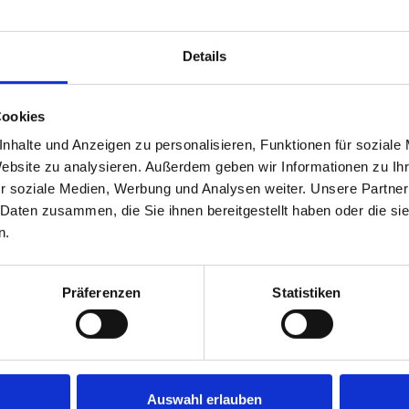
Details
Cookies
nhalte und Anzeigen zu personalisieren, Funktionen für soziale
Website zu analysieren. Außerdem geben wir Informationen zu I
r soziale Medien, Werbung und Analysen weiter. Unsere Partner
Strand fußläufig
 Daten zusammen, die Sie ihnen bereitgestellt haben oder die s
Abgelegen
n.
Terrasse
Präferenzen
Statistiken
Auswahl erlauben