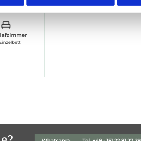
hlafzimmer
Einzelbett
he?
Whatsapp
Tel. +49 - 151 22 81 27 29