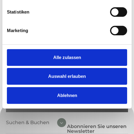
Flexible Anreise an jedem Wochentag
möglich
Statistiken
Sofortige Buchungsbestätigung
Marketing
Fragen und
Alle zulassen
Whatsapp
Wünsche?
Tel. +49 - 151 22
Auswahl erlauben
81 27 29
E-Mail
Ablehnen
schreiben
Suchen & Buchen
Abonnieren Sie unseren
Newsletter