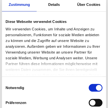
Zustimmung
Details
Über Cookies
Hunde erlaubt
Strand fußläufig
Diese Webseite verwendet Cookies
Auf Karte anzeigen
Auf die Merkliste
Wir verwenden Cookies, um Inhalte und Anzeigen zu
personalisieren, Funktionen für soziale Medien anbieten
Beschreibung
zu können und die Zugriffe auf unsere Website zu
analysieren. Außerdem geben wir Informationen zu Ihrer
Ausstattung
Verwendung unserer Website an unsere Partner für
soziale Medien, Werbung und Analysen weiter. Unsere
Partner führen diese Informationen möglicherweise mit
Schlafgelegenheiten
weiteren Daten zusammen, die Sie ihnen bereitgestellt
haben oder die sie im Rahmen Ihrer Nutzung der Dienste
gesammelt haben.
Einwilligungsauswahl
Notwendig
Vorteile dieser Buchung
Bestpreisgarantie
Präferenzen
Persönliche Ansprechpartner per Mail und
Telefon