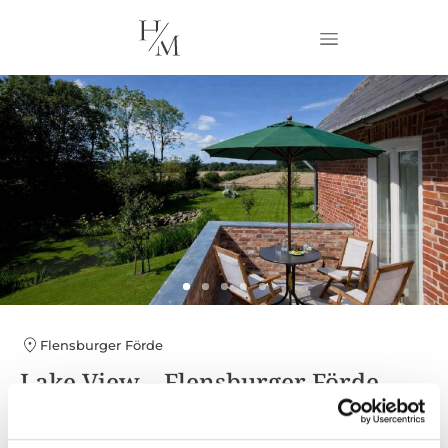
Flensburger Förde
Lake View – Flensburger Förde
3 Gäste
2 Schlafzimmer
1 Bad
80 m²