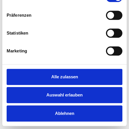
Urlaubsorte
Präferenzen
Service
Statistiken
Sicher buchen und
Marketing
bezahlen
© Hideaways & Meer
Impressum
Datenschutzerklärung
AGB
Versicherungsvertrag widerrufen
Alle zulassen
Realisierung & Konzept:
be-on! GmbH
Auswahl erlauben
Ablehnen