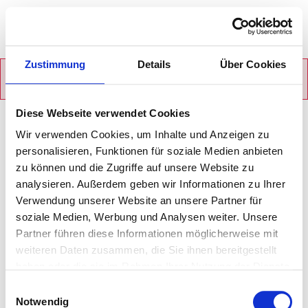
Zustimmung
Details
Über Cookies
Diese Webseite verwendet Cookies
Fragen und
Wir verwenden Cookies, um Inhalte und Anzeigen zu
Whatsapp
Wünsche?
personalisieren, Funktionen für soziale Medien anbieten
zu können und die Zugriffe auf unsere Website zu
Tel. +49 - 151 22
analysieren. Außerdem geben wir Informationen zu Ihrer
81 27 29
Verwendung unserer Website an unsere Partner für
E-Mail
soziale Medien, Werbung und Analysen weiter. Unsere
schreiben
Partner führen diese Informationen möglicherweise mit
weiteren Daten zusammen, die Sie ihnen bereitgestellt
haben oder die sie im Rahmen Ihrer Nutzung der Dienste
gesammelt haben.
Suchen & Buchen
Einwilligungsauswahl
Abonnieren Sie unseren
Notwendig
Newsletter